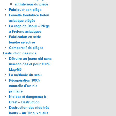
à l’intérieur du piège
Fabriquer son piège
Femelle fondatrice frelon
asiatique piégée
La cage de Raoul – Piège
à Frelons asiatiques
Fabrication en série
fenêtre sélective
Comparatif de pièges
Destruction des nids
Détruire un jeune nid sans
insecticides et pour 100%
Mag-M6
La méthode du seau
Récupération 100%
naturelle d’un nid
primaire
Nid bas et dangereux à
Brest – Destruction
Destruction des nids très
hauts – Au Tir aux fusils