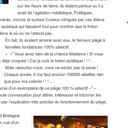
sur les fleurs de lierre, ils étaient partout ou il y
avait de l’agitation médiatique, Politiques,
ras, micros et surtout Curieux intrigués par ces Aliens
siatique qui faisaient tout pour montrer que le frelon
ême là où on ne l’attend pas.
En fait, ils avaient amené avec eux, le fameux piège à
femelles fondatrices 100% sélectif.
« »" Vous avez bien de la chance Madame ! Si vous
 déjà croquée ! Car je suis le frelon asiatique ! ! ! …
Mais rassurez-vous, vous ne seriez pas la seule !
Chaque année, Il me faut environ 100000 abeilles rien
que pour ma colonie ! ! ! …
ie d’un exemplaire de ce piège 100 % sélectif »" »
oute conversation pour attirer, intéresser et informer les
 par l’explication très précise du fonctionnement du piège,
 3 Bretagne
en vue d’un