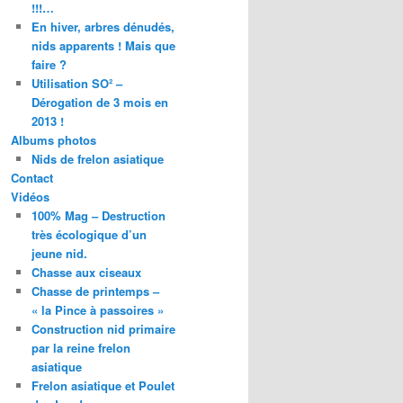
!!!…
En hiver, arbres dénudés,
nids apparents ! Mais que
faire ?
Utilisation SO² –
Dérogation de 3 mois en
2013 !
Albums photos
Nids de frelon asiatique
Contact
Vidéos
100% Mag – Destruction
très écologique d’un
jeune nid.
Chasse aux ciseaux
Chasse de printemps –
« la Pince à passoires »
Construction nid primaire
par la reine frelon
asiatique
Frelon asiatique et Poulet