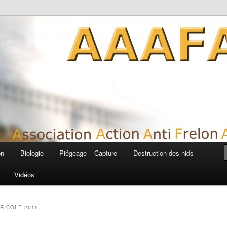
siatique
on
Biologie
Piégeage – Capture
Destruction des nids
Vidéos
RICOLE 2015