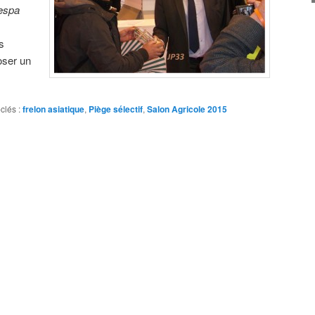
espa
s
oser un
clés :
frelon asiatique
,
Piège sélectif
,
Salon Agricole 2015