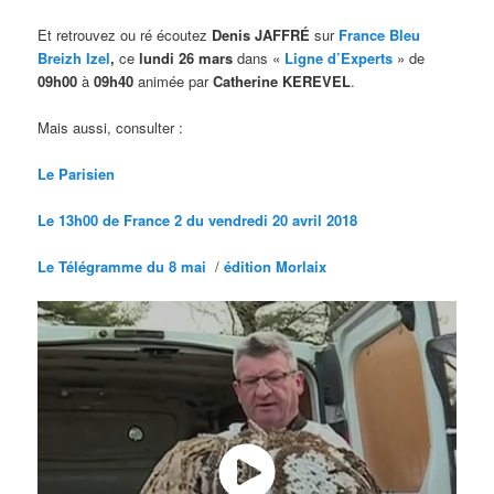
Et retrouvez ou ré écoutez
Denis JAFFRÉ
sur
France Bleu
Breizh Izel
,
ce
lundi 26 mars
dans «
Ligne d’Experts
» de
09h00
à
09h40
animée par
Catherine KEREVEL
.
Mais aussi, consulter :
Le Parisien
Le 13h00 de France 2 du vendredi 20 avril 2018
Le Télégramme du 8 mai
/
édition Morlaix