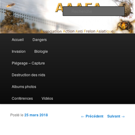
Association Action Anti Frelon Asiatique
Rech
AAAFA
Menu principal
Accueil
Dangers
Aller au contenu principal
Aller au contenu secondaire
Invasion
Biologie
Piégeage – Capture
Destruction des nids
Albums photos
Conférences
Vidéos
Posté le
25 mars 2018
Navigation des articles
←
Précédent
Suivant
→