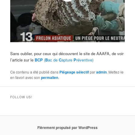
Sans oublier, pour ceux qui découvrent le site de AAAFA, de voir
l’article sur le
BCP
(
B
ac de
C
apture
P
réventive)
Ce contenu a été publié dans
Piégeage sélectif
par
admin
. Mettez-le
en favori avec son
permalien
.
FOLLOW US!
Fièrement propulsé par WordPress