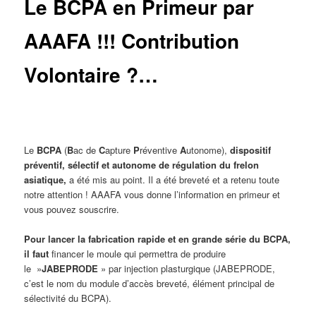
Le BCPA en Primeur par
AAAFA !!! Contribution
Volontaire ?…
Le
BCPA
(
B
ac de
C
apture
P
réventive
A
utonome),
dispositif
préventif, sélectif et autonome de
régulation du frelon
asiatique
,
a été mis au point. Il a été breveté et a retenu toute
notre attention ! AAAFA vous donne l’information en primeur et
vous pouvez souscrire.
Pour lancer la fabrication rapide et en grande série
du BCPA,
il faut
financer le moule qui permettra de produire
le »
JABEPRODE
» par injection plasturgique (JABEPRODE,
c’est le nom du module d’accès breveté, élément principal de
sélectivité du BCPA).