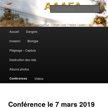
Association Action Anti Frelon Asiatique
Rech
AAAFA
Menu principal
Accueil
Dangers
Aller au contenu principal
Aller au contenu secondaire
Invasion
Biologie
Piégeage – Capture
Destruction des nids
Albums photos
Conférences
Vidéos
Conférence le 7 mars 2019