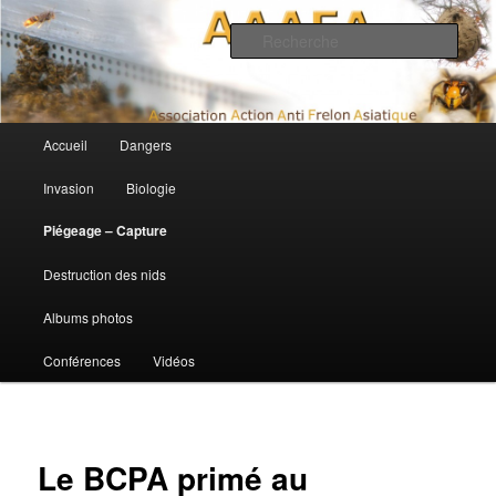
Association Action Anti Frelon Asiatique
Rech
AAAFA
Menu principal
Accueil
Dangers
Aller au contenu principal
Aller au contenu secondaire
Invasion
Biologie
Piégeage – Capture
Destruction des nids
Albums photos
Conférences
Vidéos
Le BCPA primé au