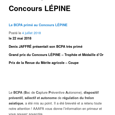
Concours LÉPINE
Le BCPA primé au Concours LÉPINE
Posté le
4 juillet 2018
le 22 mai 2018
Denis JAFFRÉ présentait son BCPA très primé
Grand prix du Concours LÉPINE – Trophée et Médaille d’Or
Prix de la Revue du Mérite agricole – Coupe
Le
BCPA
(
B
ac de
C
apture
P
réventive
A
utonome),
dispositif
préventif
,
sélectif
et
autonome
de
régulation du frelon
asiatique
, a été mis au point. Il a été breveté et a retenu toute
notre attention ! AAAFA vous donne l’information en primeur et
vous pouvez souscrire.