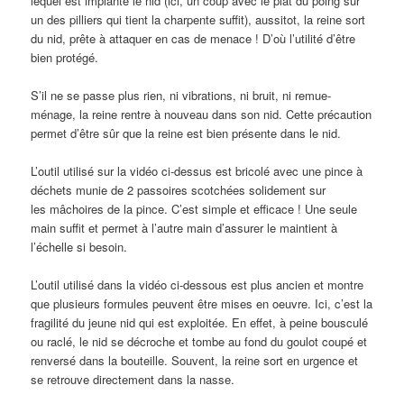
lequel est implanté le nid (ici, un coup avec le plat du poing sur
un des pilliers qui tient la charpente suffit), aussitot, la reine sort
du nid, prête à attaquer en cas de menace ! D’où l’utilité d’être
bien protégé.
S’il ne se passe plus rien, ni vibrations, ni bruit, ni remue-
ménage, la reine rentre à nouveau dans son nid. Cette précaution
permet d’être sûr que la reine est bien présente dans le nid.
L’outil utilisé sur la vidéo ci-dessus est bricolé avec une pince à
déchets munie de 2 passoires scotchées solidement sur
les mâchoires de la pince. C’est simple et efficace ! Une seule
main suffit et permet à l’autre main d’assurer le maintient à
l’échelle si besoin.
L’outil utilisé dans la vidéo ci-dessous est plus ancien et montre
que plusieurs formules peuvent être mises en oeuvre. Ici, c’est la
fragilité du jeune nid qui est exploitée. En effet, à peine bousculé
ou raclé, le nid se décroche et tombe au fond du goulot coupé et
renversé dans la bouteille. Souvent, la reine sort en urgence et
se retrouve directement dans la nasse.