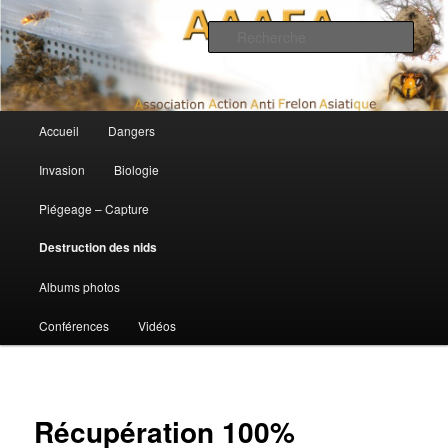
Association Action Anti Frelon Asiatique
Rech
AAAFA
Menu principal
Accueil
Dangers
Aller au contenu principal
Aller au contenu secondaire
Invasion
Biologie
Piégeage – Capture
Destruction des nids
Albums photos
Conférences
Vidéos
Récupération 100%