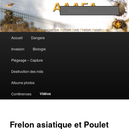
Association Action Anti Frelon Asiatique
Rech
AAAFA
Menu principal
Accueil
Dangers
Aller au contenu principal
Aller au contenu secondaire
Invasion
Biologie
Piégeage – Capture
Destruction des nids
Albums photos
Vidéos
Conférences
Frelon asiatique et Poulet