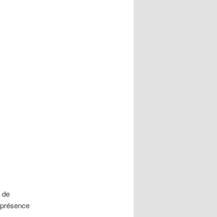
t de
a présence