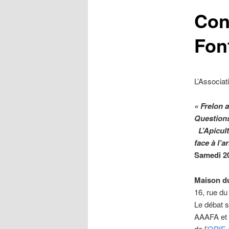
Con
Fon
L’Associat
« Frelon a
Questions,
L’Apicult
face à l’a
Samedi
2
Maison du
16, rue 
Le débat 
AAAFA et
de l’
OPIE