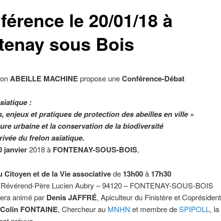
férence le 20/01/18 à
tenay sous Bois
ion
ABEILLE MACHINE
propose une
Conférence-Débat
siatique :
 enjeux et pratiques de protection des abeilles en ville »
ure urbaine et la conservation de la biodiversité
rrivée du frelon asiatique.
0 janvier
2018 à
FONTENAY-SOUS-BOIS
,
 Citoyen et de la Vie associative
de
13h00
à
17h30
du Révérend-Père Lucien Aubry – 94120 – FONTENAY-SOUS-BOIS
sera animé par
Denis JAFFRÉ
, Apiculteur du Finistère et Coprésiden
Colin FONTAINE
, Chercheur au
MNHN
et membre de
SPIPOLL
, l
est prévue.