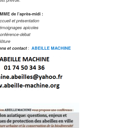
E de l’après-midi :
cueil et présentation
émoignages apicoles
onférence-débat
lôture
ons et contact
:
ABEILLE MACHINE