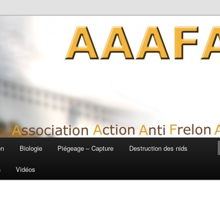
siatique
on
Biologie
Piégeage – Capture
Destruction des nids
s
Vidéos