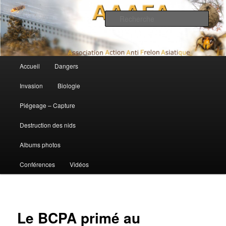
Association Action Anti Frelon Asiatique
Rech
AAAFA
Menu principal
Accueil
Dangers
Aller au contenu principal
Aller au contenu secondaire
Invasion
Biologie
Piégeage – Capture
Destruction des nids
Albums photos
Conférences
Vidéos
Le BCPA primé au