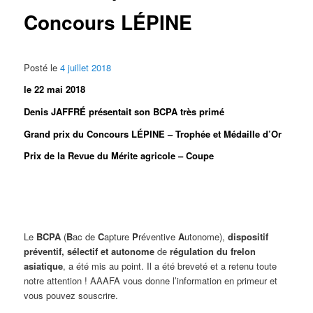
Concours LÉPINE
Posté le
4 juillet 2018
le 22 mai 2018
Denis JAFFRÉ présentait son BCPA très primé
Grand prix du Concours LÉPINE – Trophée et Médaille d’Or
Prix de la Revue du Mérite agricole – Coupe
Le
BCPA
(
B
ac de
C
apture
P
réventive
A
utonome),
dispositif
préventif
,
sélectif
et
autonome
de
régulation du frelon
asiatique
, a été mis au point. Il a été breveté et a retenu toute
notre attention ! AAAFA vous donne l’information en primeur et
vous pouvez souscrire.