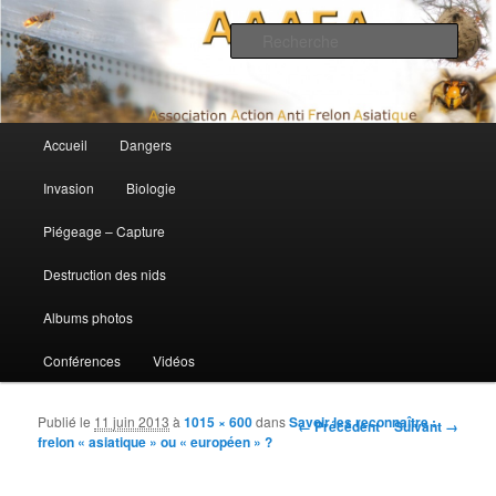
Association Action Anti Frelon Asiatique
Rech
AAAFA
Menu principal
Accueil
Dangers
Aller au contenu principal
Aller au contenu secondaire
Invasion
Biologie
Piégeage – Capture
Destruction des nids
Albums photos
Conférences
Vidéos
Publié le
11 juin 2013
à
1015 × 600
dans
Savoir les reconnaître :
Navigation des images
← Précédent
Suivant →
frelon « asiatique » ou « européen » ?