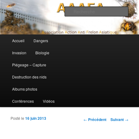
Association Action Anti Frelon Asiatique
Rech
AAAFA
Menu principal
Accueil
Dangers
Aller au contenu principal
Aller au contenu secondaire
Invasion
Biologie
Piégeage – Capture
Destruction des nids
Albums photos
Conférences
Vidéos
Posté le
16 juin 2013
Navigation des articles
←
Précédent
Suivant
→