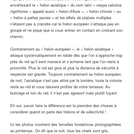
envahissant le « frelon asiatique » du nom latin «
vespa velutina
nigrithorax
» appelé aussi « frelon d’Asie », « frelon chinois » ou
« frelon à pattes jaunes » et les effets de piqûres multiples
n’étaient pas à craindre car le frelon européen n’attaque pas en
groupe et ne pique que si vous entrez en contact en croisant son
chemin.
Contrairement au « frelon européen », le « frelon asiatique »
attaque systématiquement en rafale dès que l’on s’approche trop
près du nid qu’il sent menacé et s’acharne tant que l’on reste à
proximité. Plus le nid est gros et plus la distance de sécurité à
respecter est grande. Toujours contrairement au frelon européen,
de nuit, l’asiatique n’est pas attiré par la lumière, toute la colonie
reste au nid et vous laissera profiter de votre terrasse. Au
butinage et loin du nid, il n’est pas agressif mais plutôt fuyant.
Eh oui, savoir faire la différence est la première des choses à
considérer quand on parle des frelons et de sélectivité !
Ici les photos montrent des femelles fondatrices photographiées
au printemps. On dit que la nuit, tous les chats sont gris,