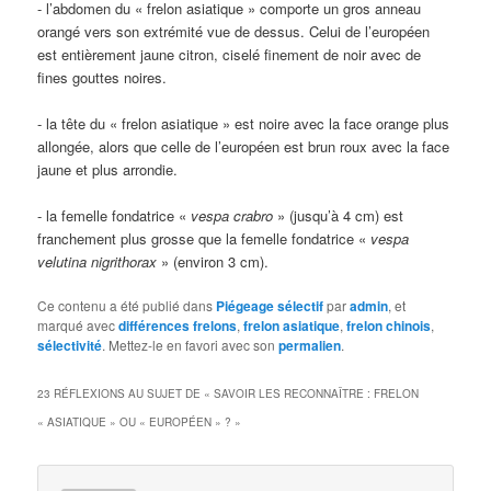
- l’abdomen du « frelon asiatique » comporte un gros anneau
orangé vers son extrémité vue de dessus. Celui de l’européen
est entièrement jaune citron, ciselé finement de noir avec de
fines gouttes noires.
- la tête du « frelon asiatique » est noire avec la face orange plus
allongée, alors que celle de l’européen est brun roux avec la face
jaune et plus arrondie.
- la femelle fondatrice «
vespa crabro
» (jusqu’à 4 cm) est
franchement plus grosse que la femelle fondatrice «
vespa
velutina nigrithorax
» (environ 3 cm).
Ce contenu a été publié dans
Piégeage sélectif
par
admin
, et
marqué avec
différences frelons
,
frelon asiatique
,
frelon chinois
,
sélectivité
. Mettez-le en favori avec son
permalien
.
23 RÉFLEXIONS AU SUJET DE «
SAVOIR LES RECONNAÎTRE : FRELON
« ASIATIQUE » OU « EUROPÉEN » ?
»