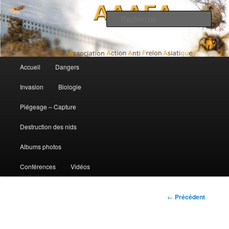
Association Action Anti Frelon Asiatique
Rech
AAAFA
Menu principal
Accueil
Dangers
Aller au contenu principal
Aller au contenu secondaire
Invasion
Biologie
Piégeage – Capture
Destruction des nids
Albums photos
Conférences
Vidéos
Navigation des
←
Précédent
articles