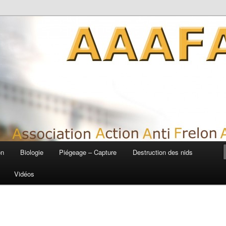
siatique
on
Biologie
Piégeage – Capture
Destruction des nids
Vidéos