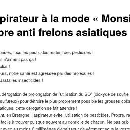
spirateur à la mode « Mons
re anti frelons asiatiques
isés, tous les pesticides restent des pesticides !
es n’aiment pas ça !
lus !
ours, notre santé est agressée par des molécules !
 Basta les insecticides !
a dérogation de prolongation de l’utilisation du SO² (dioxyde de soufre
sulfureux) pour détruire le plus proprement possible les grosses colo
atiques, cette dérogation se fait attendre !
t, en Bretagne, l’aspirateur évite l’utilisation de pesticides. Propre, r
t facile à trouver puisque souvent au domicile de chacun. Ne pas oubl
r avec au moins 6 millimètres d’épaisseur de vêtement sous la veste