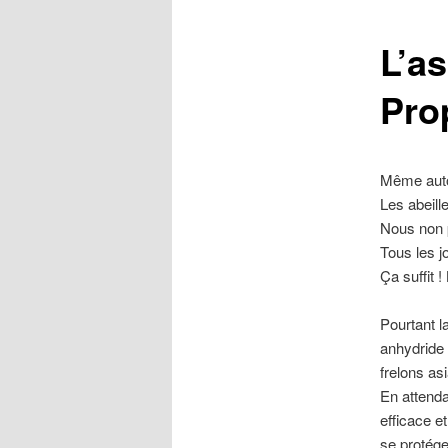
L’a
Prop
Même autor
Les abeill
Nous non p
Tous les j
Ça suffit !
Pourtant l
anhydride 
frelons asi
En attendan
efficace e
se protége