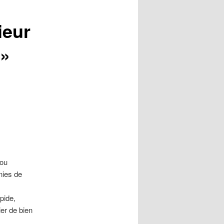
ieur
 »
 ou
nies de
apide,
ier de bien