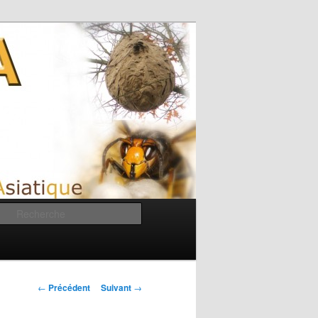
Recherche
Navigation des
←
Précédent
Suivant
→
articles