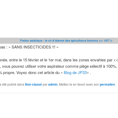
sur WAT.tv
Frelon asiatique : le cri d’alarme des apiculteurs bretons
 pas : « SANS INSECTICIDES !!! »
ée, entre le 15 février et le 1er mai, dans les zones envahies par 
, vous pouvez utiliser votre aspirateur comme piège sélectif à 100%,
 propre. Voyez donc cet article du «
Blog de JP33
« .
a été publié dans
Non classé
par
admin
. Mettez-le en favori avec son
permalien
.